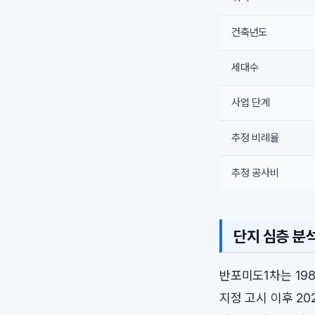
건축년도
세대수
사업 단계
추정 비례율
추정 공사비
단지 심층 분
반포미도1차는 198
지정 고시 이후 20