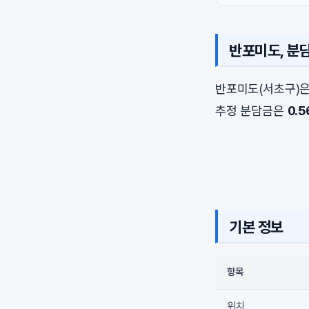
반포미도, 분
반포미도(서초구)
추정 분담금은
0.
기본 정보
항목
위치