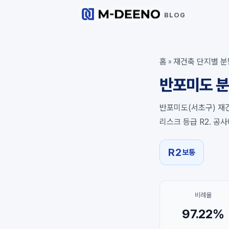
BLOG
홈
재건축 단지별 분
»
반포미도 분
반포미도(서초구) 재건
리스크 등급 R2. 공
R2
보통
비례율
97.22%