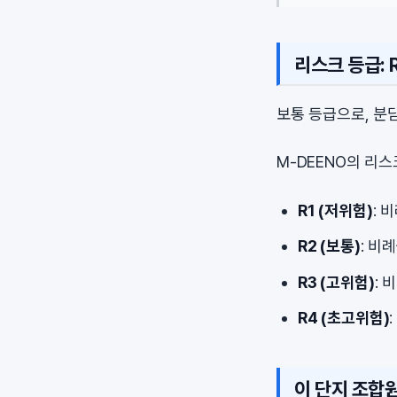
리스크 등급: R
보통 등급으로, 분
M-DEENO의 리
R1 (저위험)
: 
R2 (보통)
: 비
R3 (고위험)
: 
R4 (초고위험)
이 단지 조합