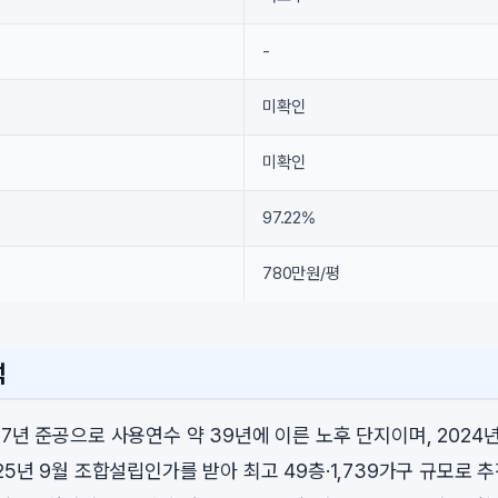
-
미확인
미확인
97.22%
780만원/평
석
7년 준공으로 사용연수 약 39년에 이른 노후 단지이며, 2024
25년 9월 조합설립인가를 받아 최고 49층·1,739가구 규모로 