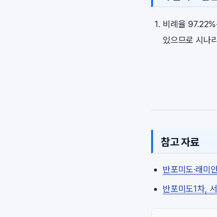
비례율 97.2
있으므로 시나리
참고 자료
반포미도·래미안
반포미도1차, 서