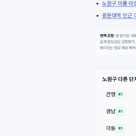
노원구 미륭·미성
광운대역 인근 미
면책 조항
: 본 분석은 
실제 분담금은 감정평가,
페이지는 정보 제공 목적
노원구 다른 단
건영
R1
경남
R1
극동
R1