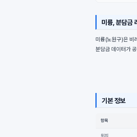
미륭, 분담금
미륭(노원구)은 
분담금 데이터가 공
기본 정보
항목
위치