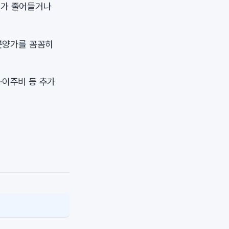
모가 줄어들거나
분양가를 꼼꼼히
·이주비 등 추가