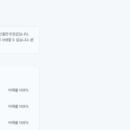
 산출한 추정값입니다.
 사용할 수 없습니다. 본
비례율 109%
비례율 109%
비례율 109%