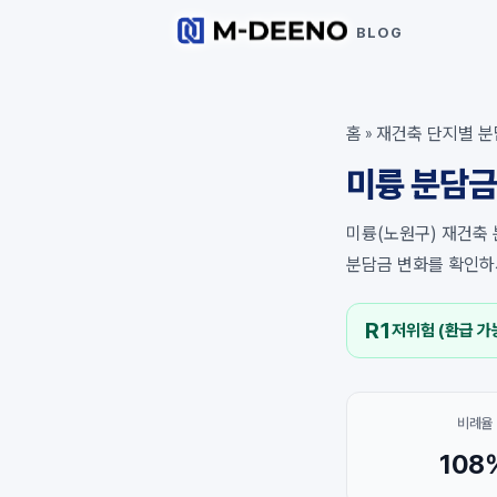
BLOG
홈
재건축 단지별 분
»
미륭 분담금
미륭(노원구) 재건축 
분담금 변화를 확인하
R1
저위험 (환급 가
비례율
108