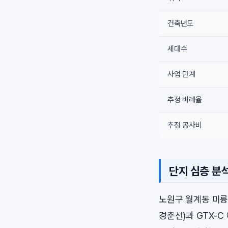
건축년도
세대수
사업 단계
추정 비례율
추정 공사비
단지 심층 분
노원구 월계동 미륭은
경춘선)과 GTX-