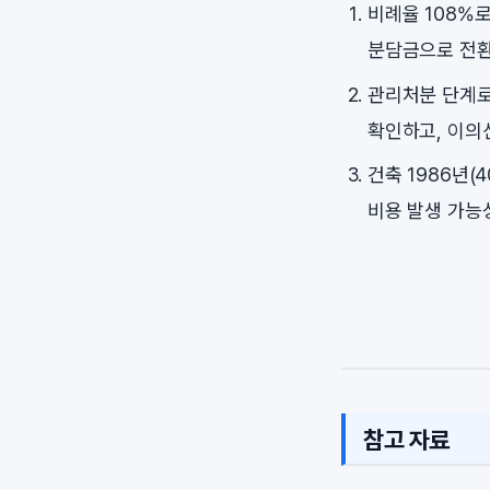
비례율 108%
분담금으로 전환
관리처분 단계로
확인하고, 이의
건축 1986년(
비용 발생 가능
참고 자료