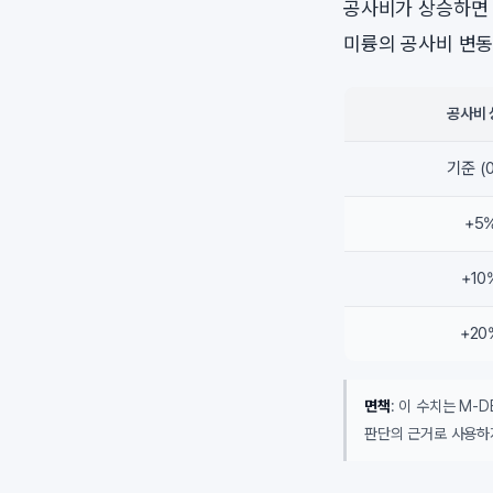
공사비가 상승하면 
미륭의 공사비 변동
공사비 
기준 (
+5
+10
+20
면책
: 이 수치는 M-
판단의 근거로 사용하