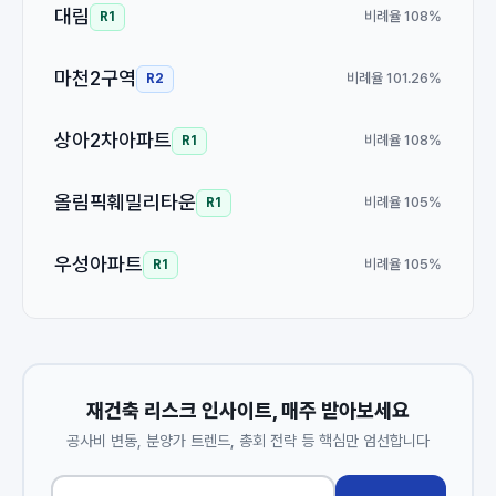
대림
비례율 108%
R1
마천2구역
비례율 101.26%
R2
상아2차아파트
비례율 108%
R1
올림픽훼밀리타운
비례율 105%
R1
우성아파트
비례율 105%
R1
재건축 리스크 인사이트, 매주 받아보세요
공사비 변동, 분양가 트렌드, 총회 전략 등 핵심만 엄선합니다