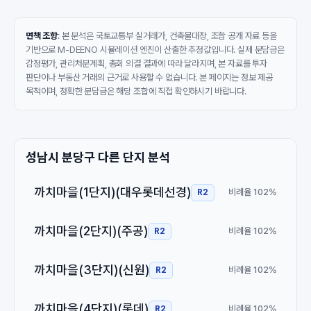
면책 조항
: 본 분석은 국토교통부 실거래가, 건축물대장, 조합 공개 자료 등을
기반으로 M-DEENO 시뮬레이션 엔진이 산출한 추정값입니다. 실제 분담금은
감정평가, 관리처분계획, 총회 의결 결과에 따라 달라지며, 본 자료를 투자
판단이나 부동산 거래의 근거로 사용할 수 없습니다. 본 페이지는 정보 제공
목적이며, 정확한 분담금은 해당 조합에 직접 확인하시기 바랍니다.
성남시 분당구 다른 단지 분석
까치마을(1단지)(대우롯데선경)
비례율 102%
R2
까치마을(2단지)(주공)
비례율 102%
R2
까치마을(3단지)(신원)
비례율 102%
R2
까치마을(4단지)(롯데)
비례율 102%
R2