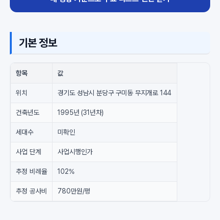
기본 정보
항목
값
위치
경기도 성남시 분당구 구미동 무지개로 144
건축년도
1995년 (31년차)
세대수
미확인
사업 단계
사업시행인가
추정 비례율
102%
추정 공사비
780만원/평