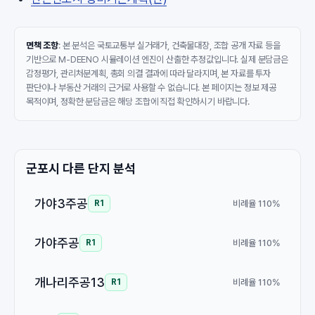
면책 조항
: 본 분석은 국토교통부 실거래가, 건축물대장, 조합 공개 자료 등을
기반으로 M-DEENO 시뮬레이션 엔진이 산출한 추정값입니다. 실제 분담금은
감정평가, 관리처분계획, 총회 의결 결과에 따라 달라지며, 본 자료를 투자
판단이나 부동산 거래의 근거로 사용할 수 없습니다. 본 페이지는 정보 제공
목적이며, 정확한 분담금은 해당 조합에 직접 확인하시기 바랍니다.
군포시 다른 단지 분석
가야3주공
비례율 110%
R1
가야주공
비례율 110%
R1
개나리주공13
비례율 110%
R1