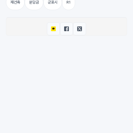
재건축
분담금
군포시
R1
© 2026 M-DEENO. All rights reserved.
·
Powered by
Hugo
&
PaperMod
이용약관
·
개인정보처리방침
·
환불 정책
·
문의하기