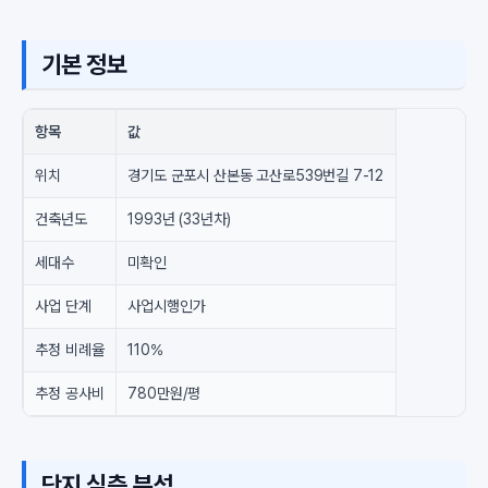
기본 정보
항목
값
위치
경기도 군포시 산본동 고산로539번길 7-12
건축년도
1993년 (33년차)
세대수
미확인
사업 단계
사업시행인가
추정 비례율
110%
추정 공사비
780만원/평
단지 심층 분석