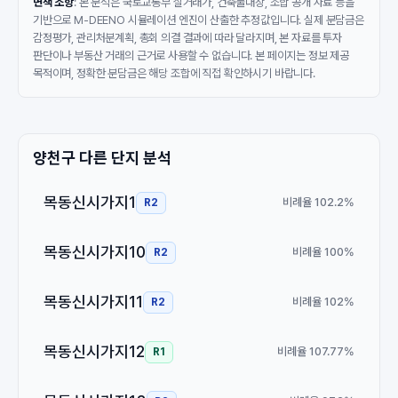
면책 조항
: 본 분석은 국토교통부 실거래가, 건축물대장, 조합 공개 자료 등을
기반으로 M-DEENO 시뮬레이션 엔진이 산출한 추정값입니다. 실제 분담금은
감정평가, 관리처분계획, 총회 의결 결과에 따라 달라지며, 본 자료를 투자
판단이나 부동산 거래의 근거로 사용할 수 없습니다. 본 페이지는 정보 제공
목적이며, 정확한 분담금은 해당 조합에 직접 확인하시기 바랍니다.
양천구 다른 단지 분석
목동신시가지1
비례율 102.2%
R2
목동신시가지10
비례율 100%
R2
목동신시가지11
비례율 102%
R2
목동신시가지12
비례율 107.77%
R1