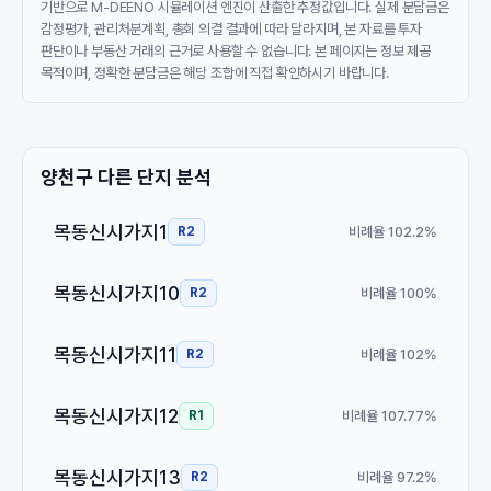
기반으로 M-DEENO 시뮬레이션 엔진이 산출한 추정값입니다. 실제 분담금은
감정평가, 관리처분계획, 총회 의결 결과에 따라 달라지며, 본 자료를 투자
판단이나 부동산 거래의 근거로 사용할 수 없습니다. 본 페이지는 정보 제공
목적이며, 정확한 분담금은 해당 조합에 직접 확인하시기 바랍니다.
양천구 다른 단지 분석
목동신시가지1
비례율 102.2%
R2
목동신시가지10
비례율 100%
R2
목동신시가지11
비례율 102%
R2
목동신시가지12
비례율 107.77%
R1
목동신시가지13
비례율 97.2%
R2