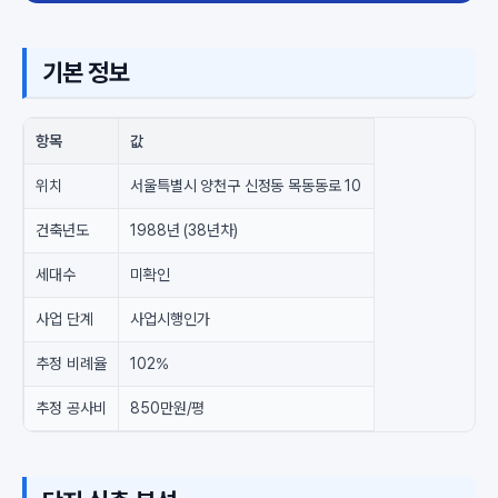
기본 정보
항목
값
위치
서울특별시 양천구 신정동 목동동로 10
건축년도
1988년 (38년차)
세대수
미확인
사업 단계
사업시행인가
추정 비례율
102%
추정 공사비
850만원/평