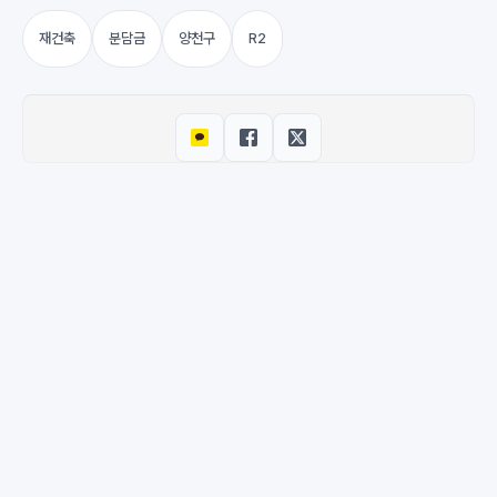
재건축
분담금
양천구
R2
© 2026 M-DEENO. All rights reserved.
·
Powered by
Hugo
&
PaperMod