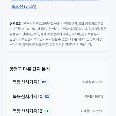
속도전 (뉴스1)
면책 조항
: 본 분석은 국토교통부 실거래가, 건축물대장, 조합 공개 자료 등을
기반으로 M-DEENO 시뮬레이션 엔진이 산출한 추정값입니다. 실제 분담금은
감정평가, 관리처분계획, 총회 의결 결과에 따라 달라지며, 본 자료를 투자
판단이나 부동산 거래의 근거로 사용할 수 없습니다. 본 페이지는 정보 제공
목적이며, 정확한 분담금은 해당 조합에 직접 확인하시기 바랍니다.
양천구 다른 단지 분석
목동신시가지1
비례율 102.2%
R2
목동신시가지10
비례율 100%
R2
목동신시가지12
비례율 107.77%
R1