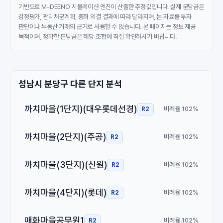
기반으로 M-DEENO 시뮬레이션 엔진이 산출한 추정값입니다. 실제 분담금은
감정평가, 관리처분계획, 총회 의결 결과에 따라 달라지며, 본 자료를 투자
판단이나 부동산 거래의 근거로 사용할 수 없습니다. 본 페이지는 정보 제공
목적이며, 정확한 분담금은 해당 조합에 직접 확인하시기 바랍니다.
성남시 분당구 다른 단지 분석
까치마을(1단지)(대우롯데선경)
비례율 102%
R2
까치마을(2단지)(주공)
비례율 102%
R2
까치마을(3단지)(신원)
비례율 102%
R2
까치마을(4단지)(롯데)
비례율 102%
R2
매화마을공무원1
비례율 102%
R2