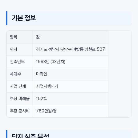
기본 정보
항목
값
위치
경기도 성남시 분당구 야탑동 양현로 507
건축년도
1993년 (33년차)
세대수
미확인
사업 단계
사업시행인가
추정 비례율
102%
추정 공사비
780만원/평
단지 심층 분석