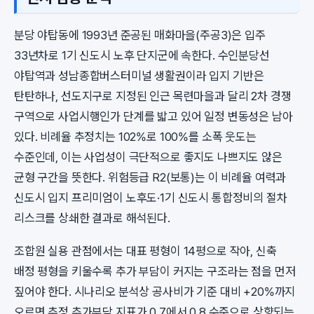
분당 야탑동에 1993년 준공된 매화마을(주공3)은 입주
33년차로 1기 신도시 노후 단지군에 속한다. 수인분당선
야탑역과 성남종합버스터미널 생활권이라 입지 기반은
탄탄하나, 선도지구로 지정된 인근 목련마을과 달리 2차 경쟁
구역으로 사업시행인가 단계를 밟고 있어 일정 변동성은 남아
있다. 비례율 추정치는 102%로 100%를 소폭 웃도는
수준인데, 이는 사업성이 극단적으로 좋지도 나쁘지도 않은
균형 구간을 뜻한다. 위험등급 R2(보통)는 이 비례율 여력과
신도시 입지 프리미엄이 노후도·1기 신도시 통합정비의 절차
리스크를 상쇄한 결과로 해석된다.
조합원 실용 관점에서는 대표 평형이 14평으로 작아, 신축
배정 평형을 키울수록 추가 부담이 커지는 구조라는 점을 먼저
짚어야 한다. 시나리오 분석상 공사비가 기준 대비 +20%까지
오르면 추정 추가부담 지표가 0.7에서 0.8 수준으로 상향되는