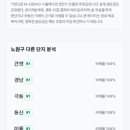
기반으로 M-DEENO 시뮬레이션 엔진이 산출한 추정값입니다. 실제 분담금은
감정평가, 관리처분계획, 총회 의결 결과에 따라 달라지며, 본 자료를 투자
판단이나 부동산 거래의 근거로 사용할 수 없습니다. 본 페이지는 정보 제공
목적이며, 정확한 분담금은 해당 조합에 직접 확인하시기 바랍니다.
노원구 다른 단지 분석
건영
비례율 109%
R1
경남
비례율 109%
R1
극동
비례율 109%
R1
동신
비례율 108%
R1
미륭
비례율 108%
R1