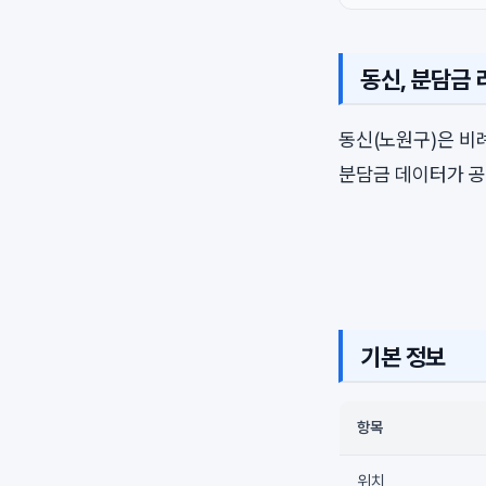
동신, 분담금
동신(노원구)은 
분담금 데이터가 공
기본 정보
항목
위치