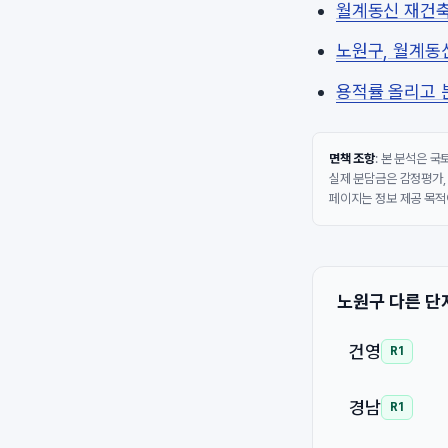
월계동신 재건축
노원구, 월계동신
용적률 올리고 
면책 조항
: 본 분석은 
실제 분담금은 감정평가,
페이지는 정보 제공 목적
노원구 다른 단
건영
R1
경남
R1