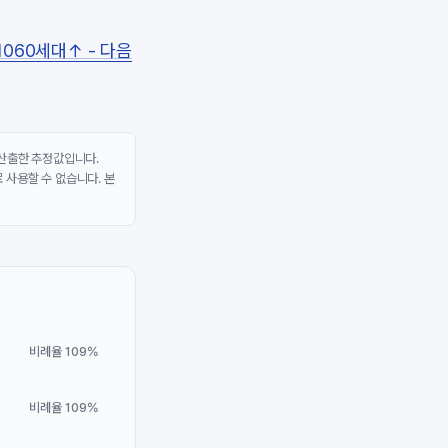
060세대↑ - 다음
 산출한 추정값입니다.
 사용할 수 없습니다. 본
비례율 109%
비례율 109%