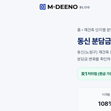
BLOG
홈
재건축 단지별 분
»
동신 분담금
동신(노원구) 재건축 
분담금 변화를 확인하
R1
저위험 (환급 가
비례율
108