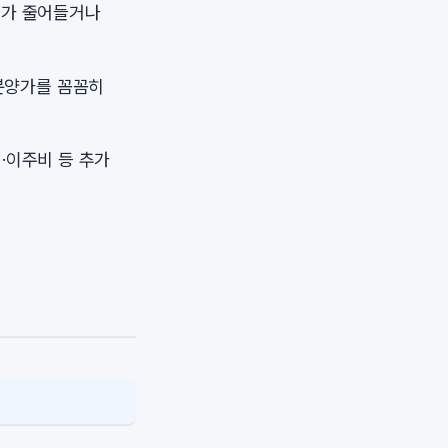
모가 줄어들거나
분양가를 꼼꼼히
·이주비 등 추가