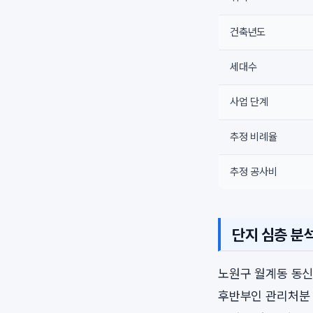
건축년도
세대수
사업 단계
추정 비례율
추정 공사비
단지 심층 분
노원구 월계동 동신
후반부인 관리처분 