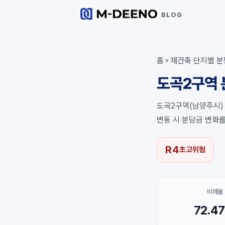
BLOG
홈
재건축 단지별 분
»
도곡2구역 
도곡2구역(남양주시) 
변동 시 분담금 변화
R4
초고위험
비례율
72.4