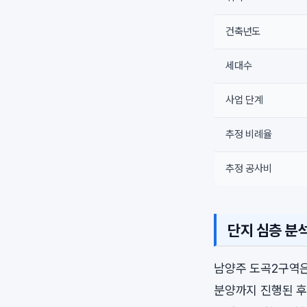
건축년도
세대수
사업 단계
추정 비례율
추정 공사비
단지 심층 분
남양주 도곡2구역은
분양까지 진행된 후