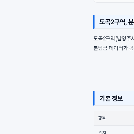
도곡2구역, 
도곡2구역(남양주
분담금 데이터가 공
기본 정보
항목
위치