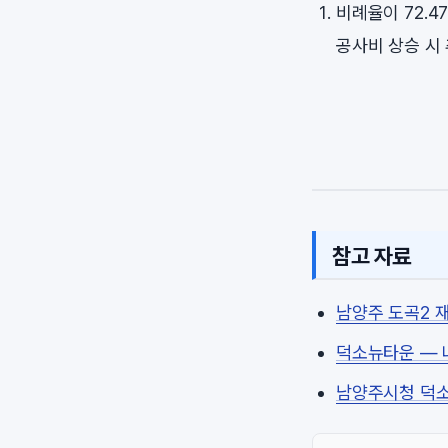
비례율이 72.4
공사비 상승 시
참고 자료
남양주 도곡2 
덕소뉴타운 —
남양주시청 덕