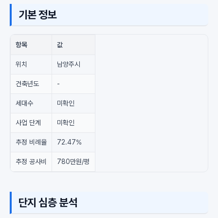
기본 정보
항목
값
위치
남양주시
건축년도
-
세대수
미확인
사업 단계
미확인
추정 비례율
72.47%
추정 공사비
780만원/평
단지 심층 분석