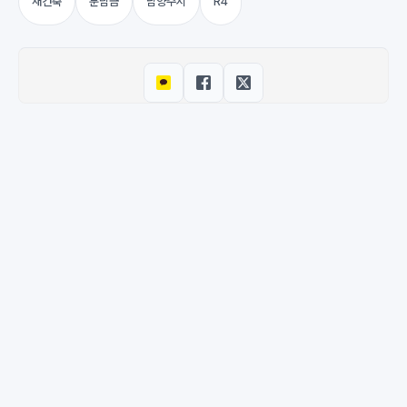
재건축
분담금
남양주시
R4
© 2026 M-DEENO. All rights reserved.
·
Powered by
Hugo
&
PaperMod
이용약관
·
개인정보처리방침
·
환불 정책
·
문의하기