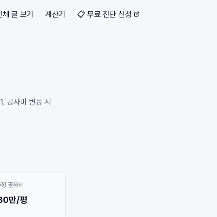
전체 글 보기
계산기
📋 무료 진단 신청
. 공사비 변동 시
추정 공사비
80만/평