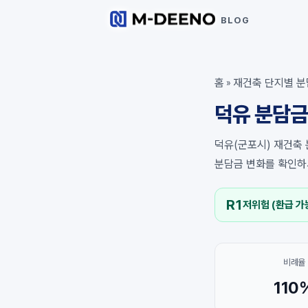
BLOG
홈
재건축 단지별 분
»
덕유 분담금
덕유(군포시) 재건축 
분담금 변화를 확인하
R1
저위험 (환급 가
비례율
110