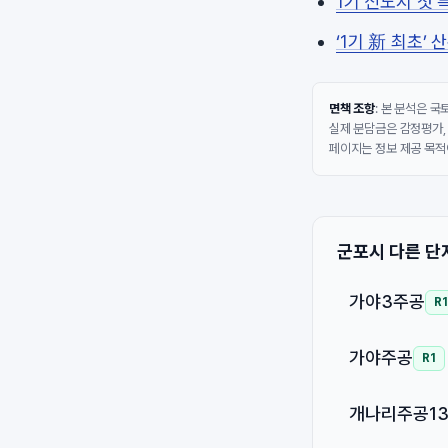
1기 신도시 첫
‘1기 新 최초’
면책 조항
: 본 분석은 
실제 분담금은 감정평가,
페이지는 정보 제공 목적
군포시 다른 단
가야3주공
R1
가야주공
R1
개나리주공1