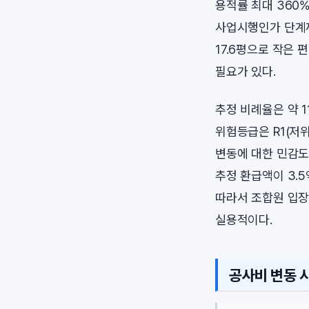
용적률 최대 360
사업시행인가 단계까
17.6평으로 작은
필요가 있다.
추정 비례율은 약 
위험등급은 R1(저
변동에 대한 민감도를
추정 환급액이 3.
따라서 조합원 입장
실용적이다.
공사비 변동 