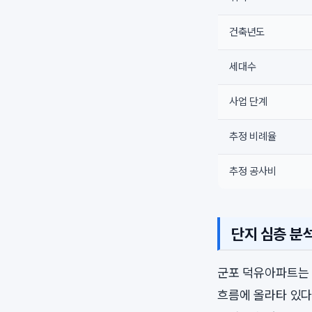
건축년도
세대수
사업 단계
추정 비례율
추정 공사비
단지 심층 분
군포 덕유아파트는 
흐름에 올라타 있다.