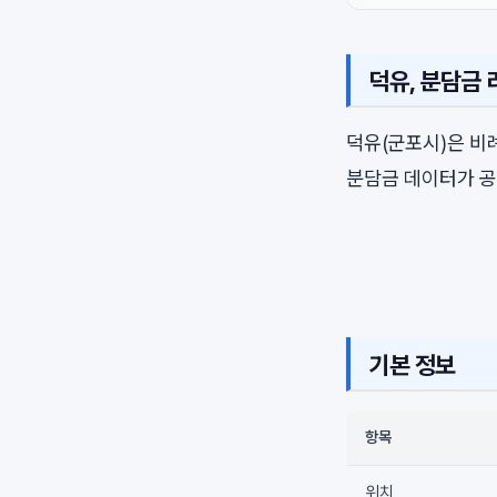
덕유, 분담금
덕유(군포시)은 
분담금 데이터가 공
기본 정보
항목
위치