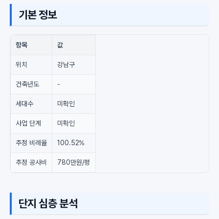
기본 정보
항목
값
위치
강남구
건축년도
-
세대수
미확인
사업 단계
미확인
추정 비례율
100.52%
추정 공사비
780만원/평
단지 심층 분석