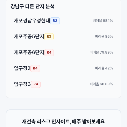
강남구 다른 단지 분석
개포경남우성현대
비례율 98.1%
R2
개포주공5단지
비례율 85%
R3
개포주공6단지
비례율 79.89%
R4
압구정2
비례율 42%
R4
압구정3
비례율 60.63%
R4
재건축 리스크 인사이트, 매주 받아보세요