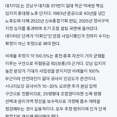
대치미도는 강남구 대치동 511번지 일대 학군·역세권 핵심
입지의 중대형 노후 단지다. 1983년 준공으로 40년을 넘긴
노후도에 더해 2022년 신속통합기획 편입, 2025년 정비구역
지정 심의를 통과하며 초기 조합 설립 국면에 들어섰다.
데이터상 단계가 ‘미확인’인 만큼 사업시행인가 전까지 수치는
확정이 아닌 추정으로 봐야 한다.
비례율 추정치 약 100.5%는 종전·종후 자산이 거의 균형을
이루는 구간으로 위험등급 R2(보통)의 근거다. 강남 입지의
높은 분양가 기대가 사업성을 받치지만 비례율이 100%
부근이라 안전마진이 얇아 공사비 민감도가 관건이다.
시나리오상 공사비가 10~20% 오르면 추가 분담 압력
구간으로 전환되므로, 25평형대 조합원이라면 신축 평형
선택과 권리가액 정산을 보수적으로 가정해 흡수 여력을
점검해두는 것이 실용적이다. 모두 추정 범위이며 인가 단계
확정치로 갱신해 판단해야 한다.