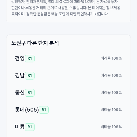
감정평가, 관리처분계획, 총회 의결 결과에 따라 달라지며, 본 자료를 투자
판단이나 부동산 거래의 근거로 사용할 수 없습니다. 본 페이지는 정보 제공
목적이며, 정확한 분담금은 해당 조합에 직접 확인하시기 바랍니다.
노원구 다른 단지 분석
건영
비례율 109%
R1
경남
비례율 109%
R1
동신
비례율 108%
R1
롯데(505)
비례율 109%
R1
미륭
비례율 108%
R1