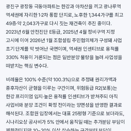
광진구 광장동 극동아파트는 한강과 아차산을 끼고 광나루역
역세권에 자리한 1·2차 통합 단지로, 노후한 1,344가구를 최고
49층·약 2,043가구로 다시 짓는 재건축이 추진 중이다.
2023년 6월 안전진단 E등급, 2025년 4월 정비구역 지정
고시에 이어 2026년 1월 조합설립 주민협의체가 구성돼 사업
초기 단계를 막 벗어난 국면이며, 역세권 인센티브로 용적률
330% 적용이 거론되는 점은 일반분양 물량을 늘려 사업성을
떠받치는 핵심 변수다.
비례율은 100% 수준(약 100.3%)으로 추정돼 권리가액과
종후자산이 균형을 이루는 구간이며, 위험등급 R2(보통)는
한강 프리미엄 입지·높은 용적률 인센티브가 받쳐주되 아직
사업비와 분양 조건이 확정 전이라는 양면성을 반영한 결과로
해석된다. 조합원 입장에서는 대표 25평형 기준으로 보더라도,
시나리오상 공사비가 5% 안에서 움직일 때는 추가분담 부담이
제한적이지만 10~20% 이상 상승하는 구간부터 부담이