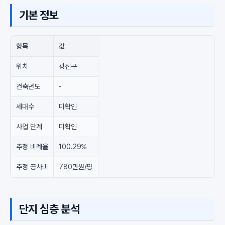
기본 정보
항목
값
위치
광진구
건축년도
-
세대수
미확인
사업 단계
미확인
추정 비례율
100.29%
추정 공사비
780만원/평
단지 심층 분석