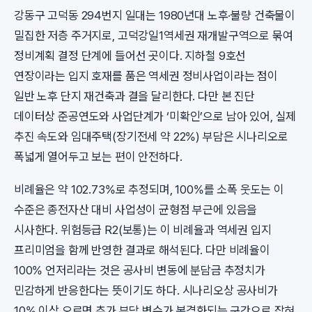
강동구 고덕동 294번지 일대는 1980년대 노후·불량 건축물이
밀집한 저층 주거지로, 고덕강일1역세권 재개발구역으로 묶여
정비계획 결정 단계에 들어선 곳이다. 지하철 9호선
연장이라는 입지 호재를 품은 역세권 정비사업이라는 점이
일반 노후 단지 재건축과 결을 달리한다. 다만 본 진단
데이터상 준공연도와 사업단계가 ‘미확인’으로 남아 있어, 실제
추진 속도와 임대주택(장기전세 약 22%) 부담은 시나리오로
폭넓게 열어두고 보는 편이 안전하다.
비례율은 약 102.73%로 추정되며, 100%를 소폭 웃도는 이
수준은 종전자산 대비 사업성이 균형점 부근에 있음을
시사한다. 위험등급 R2(보통)는 이 비례율과 역세권 입지
프리미엄을 함께 반영한 결과로 해석된다. 다만 비례율이
100% 언저리라는 것은 공사비 변동에 분담금 추정치가
민감하게 반응한다는 뜻이기도 하다. 시나리오상 공사비가
10% 이상 오르면 추가 부담 변수가 본격화되는 구간으로 잡혀