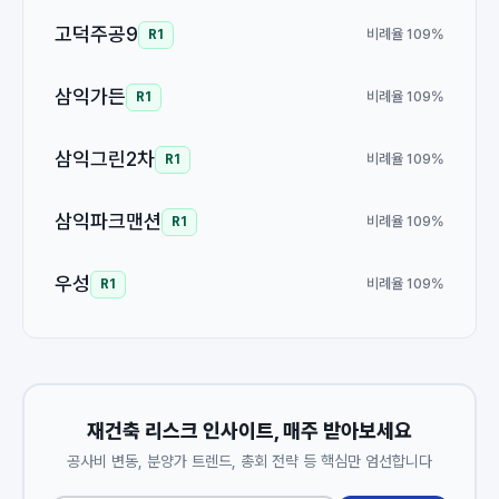
고덕주공9
비례율 109%
R1
삼익가든
비례율 109%
R1
삼익그린2차
비례율 109%
R1
삼익파크맨션
비례율 109%
R1
우성
비례율 109%
R1
재건축 리스크 인사이트, 매주 받아보세요
공사비 변동, 분양가 트렌드, 총회 전략 등 핵심만 엄선합니다