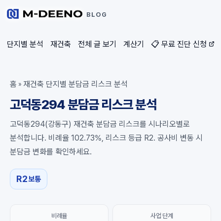
BLOG
단지별 분석
재건축
전체 글 보기
계산기
📋 무료 진단 신청
홈
재건축 단지별 분담금 리스크 분석
»
고덕동294 분담금 리스크 분석
고덕동294(강동구) 재건축 분담금 리스크를 시나리오별로
분석합니다. 비례율 102.73%, 리스크 등급 R2. 공사비 변동 시
분담금 변화를 확인하세요.
R2
보통
비례율
사업 단계