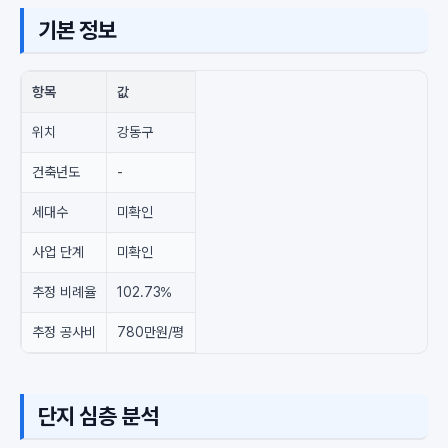
기본 정보
항목
값
위치
강동구
건축년도
-
세대수
미확인
사업 단계
미확인
추정 비례율
102.73%
추정 공사비
780만원/평
단지 심층 분석