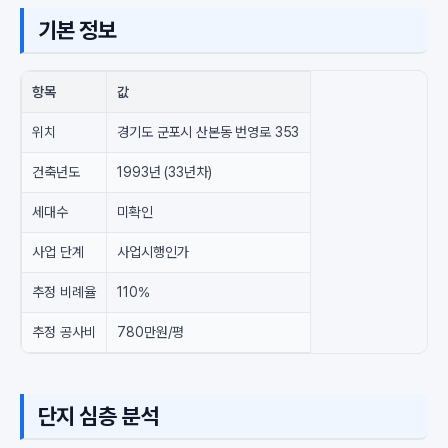
기본 정보
항목
값
위치
경기도 군포시 산본동 번영로 353
건축년도
1993년 (33년차)
세대수
미확인
사업 단계
사업시행인가
추정 비례율
110%
추정 공사비
780만원/평
단지 심층 분석