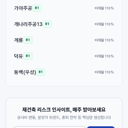
가야주공
비례율 110%
R1
개나리주공13
비례율 110%
R1
계룡
비례율 110%
R1
덕유
비례율 110%
R1
동백(우성)
비례율 110%
R1
재건축 리스크 인사이트, 매주 받아보세요
공사비 변동, 분양가 트렌드, 총회 전략 등 핵심만 엄선합니다