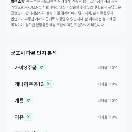
면책 조항
: 본 분석은 국토교통부 실거래가, 건축물대장, 조합 공개 자료 등을
기반으로 M-DEENO 시뮬레이션 엔진이 산출한 추정값입니다. 실제 분담금은
감정평가, 관리처분계획, 총회 의결 결과에 따라 달라지며, 본 자료를 투자
판단이나 부동산 거래의 근거로 사용할 수 없습니다. 본 페이지는 정보 제공
목적이며, 정확한 분담금은 해당 조합에 직접 확인하시기 바랍니다.
군포시 다른 단지 분석
가야3주공
비례율 110%
R1
개나리주공13
비례율 110%
R1
계룡
비례율 110%
R1
덕유
비례율 110%
R1