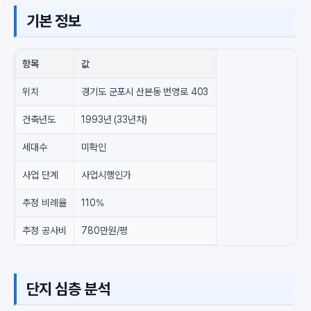
기본 정보
항목
값
위치
경기도 군포시 산본동 번영로 403
건축년도
1993년 (33년차)
세대수
미확인
사업 단계
사업시행인가
추정 비례율
110%
추정 공사비
780만원/평
단지 심층 분석