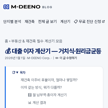
BLOG
단지별 분석
재건축
전체 글 보기
계산기
📋 무료 진단 신청
홈
부동산 & 재건축 필수 계산기 모음
»
💰 대출 이자 계산기 — 거치식·원리금균등
2026년 1월 1일
·
M-DEENO Corp.
·
|
✏️ 이 글 수정하기
목차
재건축 이주비 후불이자, 얼마나 쌓일까?
이자 갚는 방식, 뭐가 다를까?
🧮 월 납부액·총이자 계산기
📊 계산 결과