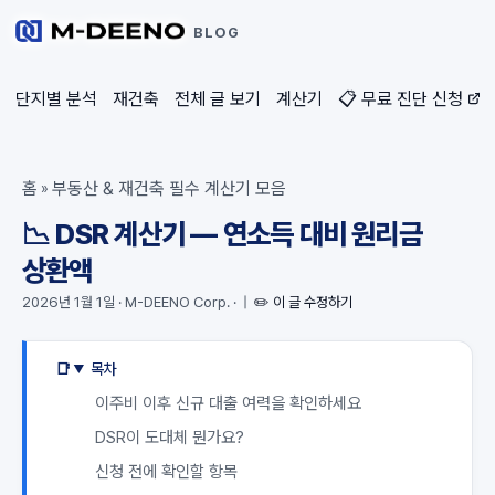
BLOG
단지별 분석
재건축
전체 글 보기
계산기
📋 무료 진단 신청
홈
부동산 & 재건축 필수 계산기 모음
»
📉 DSR 계산기 — 연소득 대비 원리금
상환액
2026년 1월 1일
·
M-DEENO Corp.
·
|
✏️ 이 글 수정하기
목차
이주비 이후 신규 대출 여력을 확인하세요
DSR이 도대체 뭔가요?
신청 전에 확인할 항목